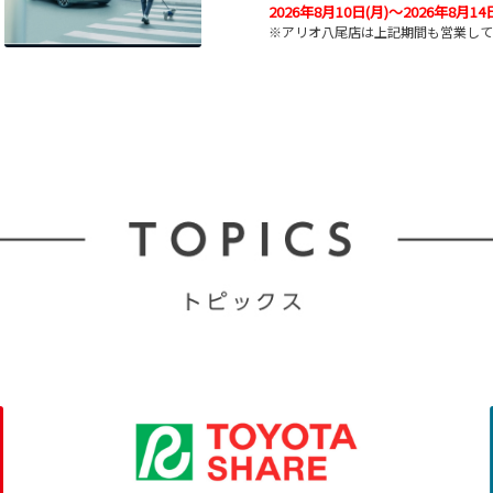
2026年8月10日(月)～2026年8月14
※アリオ八尾店は上記期間も営業して
事故、急な故障でお困りの時は
大阪トヨタSouthサポートダイヤル
☎️0120-41-1373
状況によっては、つながりにくい場合
2026-06-14
アリオ八尾 休館に伴う営
2026年6月29日（月）・30日（
アリオ八尾専門店街はシステム変
休館となります。
大阪トヨタSouth アリオ八尾店
の営業で、
10時から18時の営業とさせてい
ご迷惑をおかけいたしますが、ご
よろしくお願い申し上げます。
また、イトーヨーカドーアリオ八