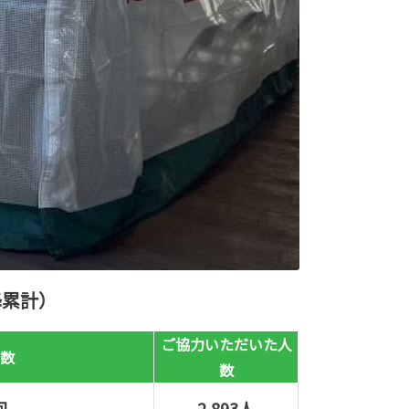
降累計）
ご協力いただいた人
数
数
回
2,893人