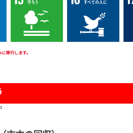
みに移行します。
う
つ