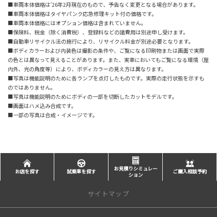
■車両本体価格は'26年2月現在のもので、予告なく変更となる場合があります。
■車両本体価格はタイヤパンク応急修理キット付の価格です。
■車両本体価格にはオプション価格は含まれていません。
■保険料、税金（除く消費税）、登録料などの諸費用は別途申し受けます。
■自動車リサイクル法の施行により、リサイクル料金が別途必要となります。
■ボディカラーおよび内装色は撮影の条件や、ご覧になる印刷物または画面で実際
の色とは異なって見えることがあります。また、実車においてもご覧になる環境（屋
内外、光の角度等）により、ボディカラーの見え方は異なります。
■写真は機能説明のために各ランプを点灯したものです。実際の走行状態を示すも
のではありません。
■写真は機能説明のためにボディの一部を切断したカットモデルです。
■画面はハメ込み合成です。
■一部の写真は合成・イメージです。
お見積りシミュレー
お店を探す
試乗車を探す
ご購入相談予約
ション
サイトマップ