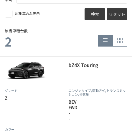
試乗車のみ表示
検索
リセット
該当車種台数
2
bZ4X Touring
グレード
エンジンタイプ
/駆動方式/
トランスミッ
ション
/排気量
Z
BEV
FWD
-
-
カラー