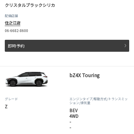
クリスタルブラックシリカ
配備店舗
住之江店
06-6682-8600
即時予約
bZ4X Touring
グレード
エンジンタイプ
/駆動方式/
トランスミッ
ション
/排気量
Z
BEV
4WD
-
-