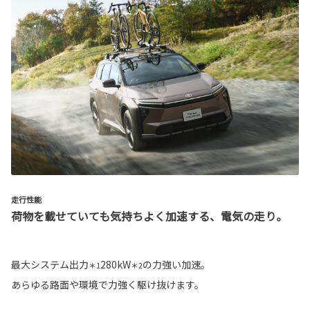
走行性能
荷物を載せていても気持ちよく加速する、電気の走り。
最大システム出力
280kW
の力強い加速。
＊1
＊2
あらゆる路面や環境で力強く駆け抜けます。