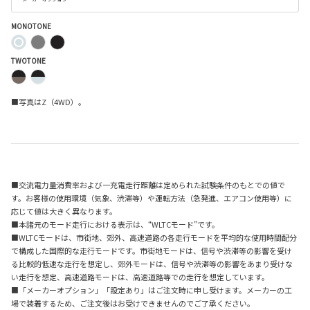
MONOTONE
TWOTONE
■写真はZ（4WD）。
■交流電力量消費率および一充電走行距離は定められた試験条件のもとでの値で
す。お客様の使用環境（気象、渋滞等）や運転方法（急発進、エアコン使用等）に
応じて値は大きく異なります。
■本諸元のモード走行における表示は、“WLTCモード”です。
■WLTCモードは、市街地、郊外、高速道路の各走行モードを平均的な使用時間配分
で構成した国際的な走行モードです。市街地モードは、信号や渋滞等の影響を受け
る比較的低速な走行を想定し、郊外モードは、信号や渋滞等の影響をあまり受けな
い走行を想定、高速道路モードは、高速道路等での走行を想定しています。
■「メーカーオプション」「設定あり」はご注文時に申し受けます。メーカーの工
場で装着するため、ご注文後はお受けできませんのでご了承ください。