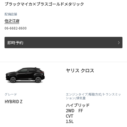
ブラックマイカ×ブラスゴールドメタリック
配備店舗
住之江店
06-6682-8600
即時予約
ヤリス クロス
グレード
エンジンタイプ
/駆動方式/
トランスミッ
ション
/排気量
HYBRID Z
ハイブリッド
2WD FF
CVT
1.5L