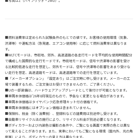
■写真はZ（ハイブリッド・2WD）。
■燃料消費率は定められた試験条件のもとでの値です。お客様の使用環境（気象、
渋滞等）や運転方法（急発進、エアコン使用等）に応じて燃料消費率は異なりま
す。
■WLTCモードは、市街地、郊外、高速道路の各走行モードを平均的な使用時間配分
で構成した国際的な走行モードです。市街地モードは、信号や渋滞等の影響を受け
る比較的低速な走行を想定し、郊外モードは、信号や渋滞等の影響をあまり受けな
い走行を想定、高速道路モードは、高速道路等での走行を想定しています。
■「メーカーオプション」「設定あり」はご注文時に申し受けます。メーカーの工
場で装着するため、ご注文後はお受けできませんので、ご了承ください。
■Uの一部装備は、ハードウェアアップグレードとして後付けが可能となります。
■車両本体価格は'26年8月現在のもので、予告なく変更となる場合があります。
■車両本体価格はタイヤパンク応急修理キット付の価格です。
■車両本体価格にはオプション価格は含まれていません。
■保険料、税金（除く消費税）、登録料などの諸費用は別途申し受けます。
■自動車リサイクル法の施行により、リサイクル料金が別途必要となります。
■ボディカラーおよび内装色は撮影の条件や、ご覧になる画面で実際の色とは異な
って見えることがあります。また、実車においてもご覧になる環境（屋内外、光の角
度等）により、ボディカラーの見え方は異なります。