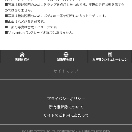
■写真は機能説明のために各ランプを点灯したものです。実際の走行状態を示すも
のではありません。
■写真は機能説明のためにボディの一部を切断したカットモデルです。
■画面はハメ込み合成です。
■一部の写真は合成・イメージです。
■“Adventure”はグレード名称ではありません。
店舗を探す
試乗車を探す
お見積りシミュレーション
サイトマップ
新車を探す
プライバシーポリシー
カテゴリ一覧
所有権解除について
コンパクト
ミニバン
サイトのご利用にあたって
セダン
ワゴン
©OSAKA TOYOTA SOUTH CORPORATION. ALL RIGHTS RESERVED.