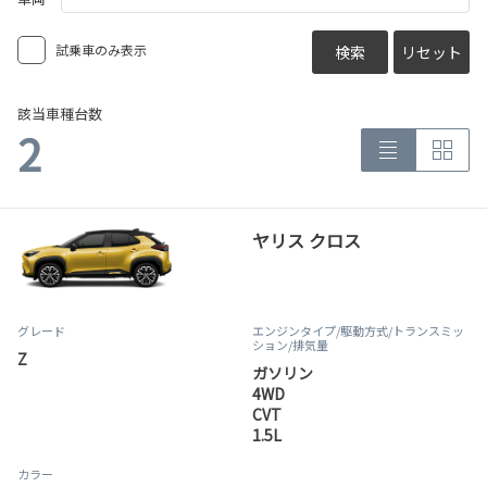
試乗車のみ表示
検索
リセット
該当車種台数
2
ヤリス クロス
グレード
エンジンタイプ
/駆動方式/
トランスミッ
ション
/排気量
Z
ガソリン
4WD
CVT
1.5L
カラー