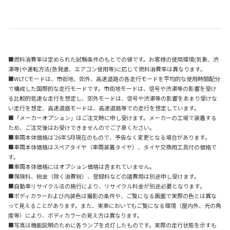
■燃料消費率は定められた試験条件のもとでの値です。お客様の使用環境(気象、渋
滞等)や運転方法(急発進、エアコン使用等)に応じて燃料消費率は異なります。
■WLTCモードは、市街地、郊外、高速道路の各走行モードを平均的な使用時間配分
で構成した国際的な走行モードです。市街地モードは、信号や渋滞等の影響を受け
る比較的低速な走行を想定し、郊外モードは、信号や渋滞等の影響をあまり受けな
い走行を想定、高速道路モードは、高速道路等での走行を想定しています。
■「メーカーオプション」はご注文時に申し受けます。メーカーの工場で装着する
ため、ご注文後はお受けできませんのでご了承ください。
■車両本体価格は'26年5月現在のもので、予告なく変更となる場合があります。
■車両本体価格はスペアタイヤ（車両装着タイヤ）、タイヤ交換用工具付の価格で
す。
■車両本体価格にはオプション価格は含まれていません。
■保険料、税金（除く消費税）、登録料などの諸費用は別途申し受けます。
■自動車リサイクル法の施行により、リサイクル料金が別途必要となります。
■ボディカラーおよび内装色は撮影の条件や、ご覧になる画面で実際の色とは異な
って見えることがあります。また、実車においてもご覧になる環境（屋内外、光の角
度等）により、ボディカラーの見え方は異なります。
■写真は機能説明のために各ランプを点灯したものです。実際の走行状態を示すも