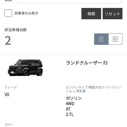
試乗車のみ表示
検索
リセット
該当車種台数
2
ランドクルーザー FJ
グレード
エンジンタイプ
/駆動方式/
トランスミッ
ション
/排気量
VX
ガソリン
4WD
AT
2.7L
カラー