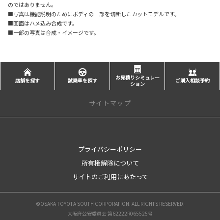
のではありません。
■写真は機能説明のためにボディの一部を切断したカットモデルです。
■画面はハメ込み合成です。
■一部の写真は合成・イメージです。
お見積りシミュレー
店舗を探す
試乗車を探す
ご購入相談予約
ション
サイトマップ
新車を探す
プライバシーポリシー
カテゴリ一覧
所有権解除について
コンパクト
ミニバン
サイトのご利用にあたって
セダン
ワゴン
©OSAKA TOYOTA SOUTH CORPORATION. ALL RIGHTS RESERVED.
SUV
大阪府公安委員会 第62222R065525号
スポーツ