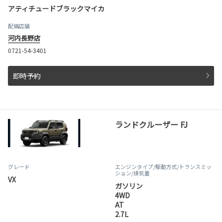
アティチュードブラックマイカ
配備店舗
河内長野店
0721-54-3401
即時予約
ランドクルーザー FJ
グレード
エンジンタイプ
/駆動方式/
トランスミッ
ション
/排気量
VX
ガソリン
4WD
AT
2.7L