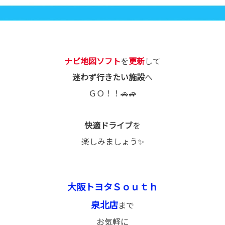
ナビ地図ソフト
を
更新
して
迷わず行きたい施設
へ
ＧＯ！！🚗🚙
快適ドライブ
を
楽しみましょう✨
大阪トヨタＳｏｕｔｈ
泉北店
まで
お気軽に