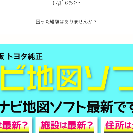
( ﾉД`)ｼｸｼｸ…
困った経験はありませんか？