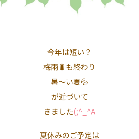
今年は短い？
梅雨🐛も終わり
暑～い夏💦
が近づいて
きました
(;^_^A
夏休みのご予定は