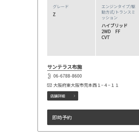
グレード
エンジンタイプ
/駆
動方式/
トランスミ
Z
ッション
ハイブリッド
2WD FF
CVT
サンテラス布施
06-6788-8600
大阪府東大阪市荒本西１−４−１１
店舗詳細
即時予約