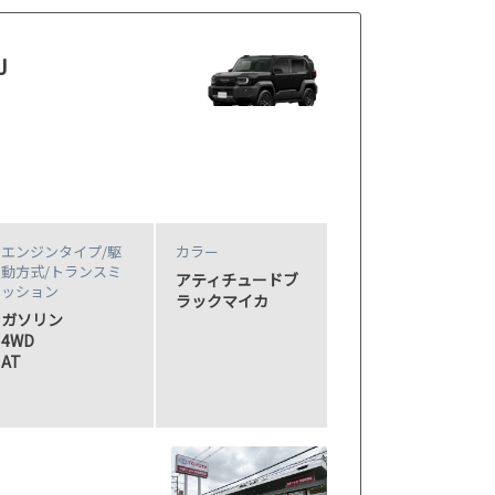
J
エンジンタイプ
/駆
カラー
動方式/
トランスミ
アティチュードブ
ッション
ラックマイカ
ガソリン
4WD
AT