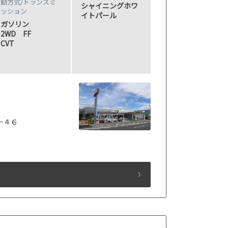
動方式/
トランスミ
シャイニングホワ
ッション
イトパール
ガソリン
2WD FF
CVT
−４６