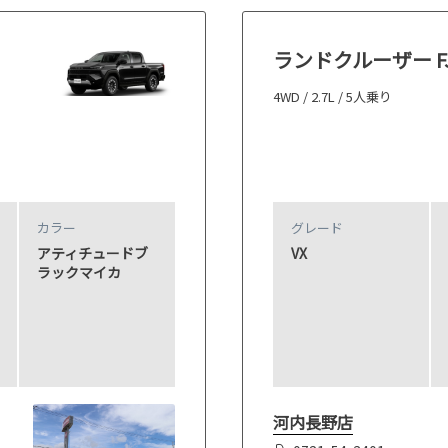
ランドクルーザー F
4WD / 2.7L / 5人乗り
カラー
グレード
アティチュードブ
VX
ラックマイカ
河内長野店