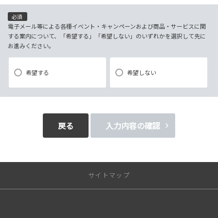
（電子メール、電話、郵送によるご連絡）
(4)当社で取り扱っている商品・サービスなどに関する営業上のご案内
必須
(5)商品の企画・開発あるいはお客様満足向上策などの検討のためのお客
電子メール等による各種イベント・キャンペーンおよび商品・サービスに関
する案内について、「希望する」「希望しない」のいずれかを選択して先に
様アンケート調査の実施
お進みください。
【3．推奨環境について】
希望する
希望しない
1.当社の推奨するインターネット環境にてお申込みをお願いします。推奨
以外の環境によって発生した情報の不備や
それに伴う連絡の不徹底については責任を負いかねますので、あらかじ
めご了承ください。
戻る
入力内容の確認
なお、不具合の生じたデータについてはお客様にお断り無く削除させて
いただく場合がございます。
※推奨環境についてはTOYOTAメーカーサイト「ご利用にあたって」を
サイトマップ
参照ください。
【4．規約について】
新車を探す