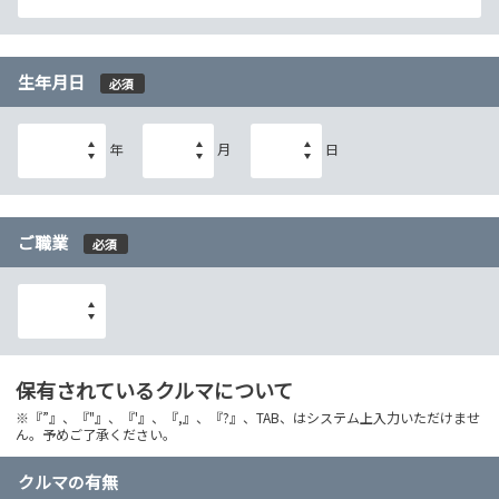
生年月日
必須
年
月
日
ご職業
必須
保有されているクルマについて
※『”』、『"』、『'』、『,』、『?』、TAB、はシステム上入力いただけませ
ん。予めご了承ください。
クルマの有無