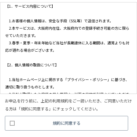
【1．サービス内容について】
1.お客様の個人情報は、安全な手段（SSL等）で送信されます。
2.本サービスは、大阪府内在住、大阪府内での登録手続き可能の方に限ら
せていただきます。
3.春季・夏季・年末年始など当社が長期連休に入る期間は、通常よりも対
応が遅れる場合がございます。
【2．個人情報の取扱について】
1.当社ホームページ上に掲示する「プライバシー・ポリシー」に基づき、
適切に取り扱うものとします。
2.当社が取得したお客様の個人情報は、以下の目的で利用させていただき
お申込を行う前に、上記の利用規約をご一読いただき、ご同意いただけ
ます。
る方は「規約に同意する」にチェックしてください。
(1)お客様リクエストに対応するにあたって問題が発生した場合の確認・
連絡
規約に同意する
(2)お客様から照会があった場合のリクエスト情報の確認
(3)お客様に不利益を与えないために行う、お客様に対する迅速なご連絡