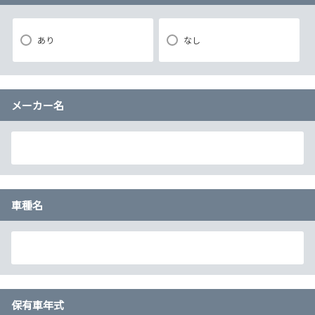
あり
なし
メーカー名
車種名
保有車年式