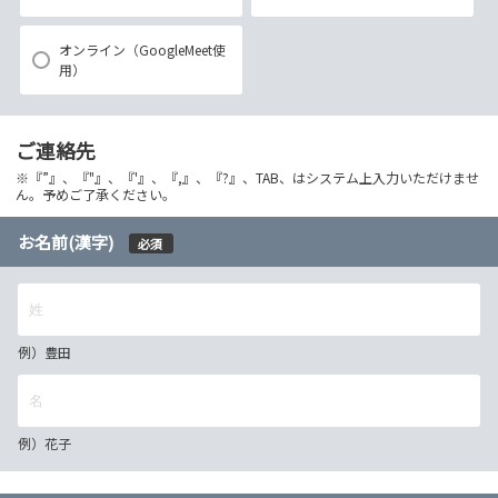
オンライン（GoogleMeet使
用）
ご連絡先
※『”』、『"』、『'』、『,』、『?』、TAB、はシステム上入力いただけませ
ん。予めご了承ください。
お名前(漢字)
必須
例）豊田
例）花子