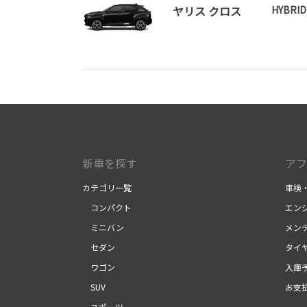
ヤリス クロス
HYBRID
新車を探す
アフ
カテゴリ一覧
車検
コンパクト
エン
ミニバン
メン
セダン
タイ
ワゴン
入庫
SUV
お支
スポーツ