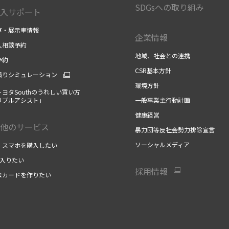
SDGsへの取り組み
入サポート
車・展示車情報
企業情報
入相談予約
地域、社会との連携
予約
CSR基本方針
積りシミュレーション
環境方針
ヨタSouthのうれしい買い方
リプルアシスト」
一般事業主行動計画
健康経営
他のサービス
暴力団等反社会勢力排除宣言
ソーシャルメディア
・スマホを購入したい
に入りたい
採用情報
なカードを作りたい