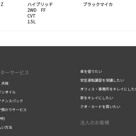
 Z
ハイブリッド
ブラックマイカ
2WD FF
CVT
1.5L
ターサービス
車を借りたい
安全運転講習を受講したい
・点検
オフィス・事務所をキレイにした
ジンオイル
家をキレイにしたい
テナンスパック
クオ・カードを買いたい
ヤ預かりサービス
予約
法人のお客様
払い方法