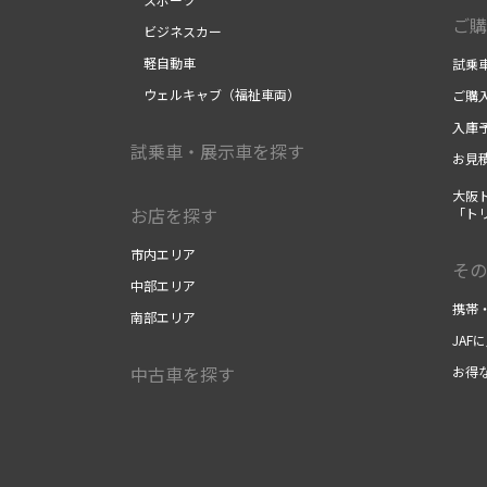
ご購
ビジネスカー
軽自動車
試乗
ウェルキャブ（福祉車両）
ご購
入庫
試乗車・展示車を探す
お見
大阪ト
お店を探す
「ト
市内エリア
その
中部エリア
携帯
南部エリア
JAF
中古車を探す
お得