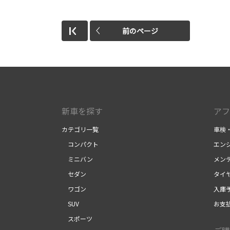
前のページ
新車を探す
アフ
カテゴリ一覧
車検
コンパクト
エン
ミニバン
メン
セダン
タイ
ワゴン
入庫
SUV
お支
スポーツ