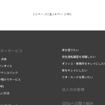
11ページ(全14ページ中)
ターサービス
車を借りたい
安全運転講習を受講したい
・点検
オフィス・事務所をキレイにした
ジンオイル
家をキレイにしたい
テナンスパック
クオ・カードを買いたい
ヤ預かりサービス
予約
法人のお客様
払い方法
SDGsへの取り組み