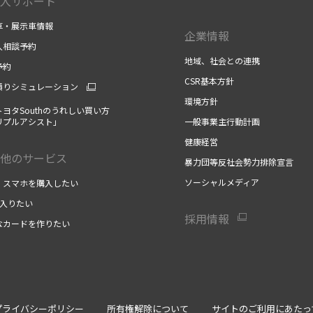
入サポート
車・展示車情報
企業情報
入相談予約
地域、社会との連携
予約
CSR基本方針
積りシミュレーション
環境方針
ヨタSouthのうれしい買い方
リプルアシスト」
一般事業主行動計画
健康経営
他のサービス
暴力団等反社会勢力排除宣言
ソーシャルメディア
・スマホを購入したい
に入りたい
採用情報
なカードを作りたい
プライバシーポリシー
所有権解除について
サイトのご利用にあたっ