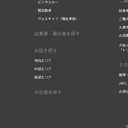
ご購
ビジネスカー
軽自動車
試乗
ウェルキャブ（福祉車両）
ご購
入庫
試乗車・展示車を探す
お見
大阪ト
お店を探す
「ト
市内エリア
その
中部エリア
携帯
南部エリア
JAF
中古車を探す
お得