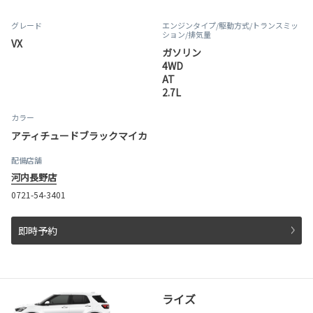
グレード
エンジンタイプ
/駆動方式/
トランスミッ
ション
/排気量
VX
ガソリン
4WD
AT
2.7L
カラー
アティチュードブラックマイカ
配備店舗
河内長野店
0721-54-3401
即時予約
ライズ