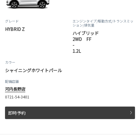
グレード
エンジンタイプ
/駆動方式/
トランスミッ
ション
/排気量
HYBRID Z
ハイブリッド
2WD FF
-
1.2L
カラー
シャイニングホワイトパール
配備店舗
河内長野店
0721-54-3401
即時予約