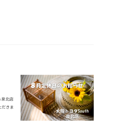
h 泉北店
ただきま