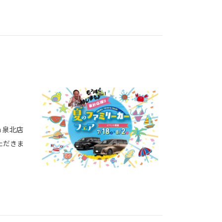
h 泉北店
ただきま