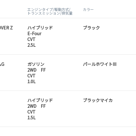
エンジンタイプ/駆動方式/
カラー
トランスミッション/排気量
VER Z
ハイブリッド
ブラック
E-Four
CVT
2.5L
ムG
ガソリン
パールホワイトIII
2WD FF
CVT
1.0L
ハイブリッド
ブラックマイカ
2WD FF
CVT
1.5L