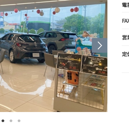
電
FA
営
定