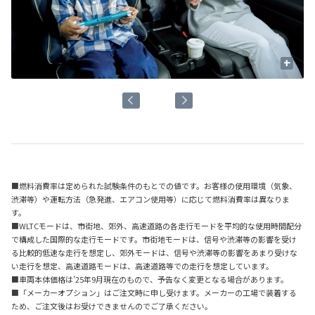
+
■燃料消費率は定められた試験条件のもとでの値です。お客様の使用環境（気象、
渋滞等）や運転方法（急発進、エアコン使用等）に応じて燃料消費率は異なりま
す。
■WLTCモードは、市街地、郊外、高速道路の各走行モードを平均的な使用時間配分
で構成した国際的な走行モードです。市街地モードは、信号や渋滞等の影響を受け
る比較的低速な走行を想定し、郊外モードは、信号や渋滞等の影響をあまり受けな
い走行を想定、高速道路モードは、高速道路等での走行を想定しています。
■車両本体価格は’25年9月現在のもので、予告なく変更となる場合があります。
■「メーカーオプション」はご注文時に申し受けます。メーカーの工場で装着する
ため、ご注文後はお受けできませんのでご了承ください。