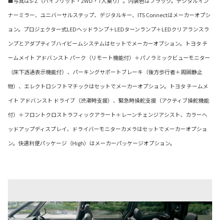
■写真はS-Z（ハイブリッド・2WD・7人乗り）。内装色はブラック。デジタルイン
ナーミラー、ユニバーサルステップ、デジタルキー、ITS Connectはメーカーオプシ
ョン。プロジェクター式LEDヘッドランプ＋LEDターンランプ＋LEDクリアランスラ
ンプとアダプティブハイビームシステムはセットでメーカーオプション。トヨタ チ
ームメイト アドバンスト パーク（リモート機能付）＋パノラミックビューモニター
（床下透過表示機能付）、パーキングサポートブレーキ（後方歩行者＋周囲静止
物）、エレクトロシフトマチックはセットでメーカーオプション。トヨタ チームメ
イト アドバンスト ドライブ（渋滞時支援）、緊急時操舵支援（アクティブ操舵機能
付）＋フロントクロストラフィックアラート＋レーンチェンジアシスト、カラーヘ
ッドアップディスプレイ、ドライバーモニターカメラはセットでメーカーオプショ
ン。快適利便パッケージ（High）はメーカーパッケージオプション。