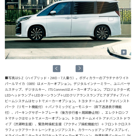
+
■写真はS-Z（ハイブリッド・2WD・7人乗り）。ボディカラーのプラチナホワイト
パールマイカ〈089〉はメーカーオプション。デジタルインナーミラー、ユニバーサ
ルステップ、デジタルキー、ITS Connectはメーカーオプション。プロジェクター式
LEDヘッドランプ＋LEDターンランプ＋LEDクリアランスランプとアダプティブハイ
ビームシステムはセットでメーカーオプション。トヨタ チームメイト アドバンスト
パーク（リモート機能付）＋パノラミックビューモニター（床下透過表示機能
付）、パーキングサポートブレーキ（後方歩行者＋周囲静止物）、エレクトロシフ
トマチックはセットでメーカーオプション。トヨタ チームメイト アドバンスト ドラ
イブ（渋滞時支援）、緊急時操舵支援（アクティブ操舵機能付）＋フロントクロスト
ラフィックアラート＋レーンチェンジアシスト、カラーヘッドアップディスプレイ、
ドライバーモニターカメラはセットでメーカーオプション。快適利便パッケージ（H