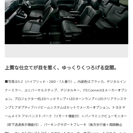
上質な仕立てが目を惹く、ゆっくりくつろげる空間。
■写真はS-Z（ハイブリッド・2WD・7人乗り）。内装色はブラック。デジタルイン
ナーミラー、ユニバーサルステップ、デジタルキー、ITS Connectはメーカーオプシ
ョン。プロジェクター式LEDヘッドランプ＋LEDターンランプ＋LEDクリアランスラ
ンプとアダプティブハイビームシステムはセットでメーカーオプション。トヨタ チ
ームメイト アドバンスト パーク（リモート機能付）＋パノラミックビューモニター
（床下透過表示機能付）、パーキングサポートブレーキ（後方歩行者＋周囲静止