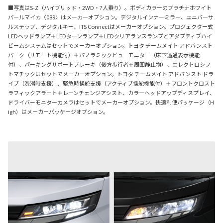
■写真はS-Z（ハイブリッド・2WD・7人乗り）。ボディカラーのプラチナホワイト
パールマイカ〈089〉はメーカーオプション。デジタルインナーミラー、ユニバーサ
ルステップ、デジタルキー、ITS Connectはメーカーオプション。プロジェクター式
LEDヘッドランプ＋LEDターンランプ＋LEDクリアランスランプとアダプティブハイ
ビームシステムはセットでメーカーオプション。トヨタ チームメイト アドバンスト
パーク（リモート機能付）＋パノラミックビューモニター（床下透過表示機能
付）、パーキングサポートブレーキ（後方歩行者＋周囲静止物）、エレクトロシフ
トマチックはセットでメーカーオプション。トヨタ チームメイト アドバンスト ドラ
イブ（渋滞時支援）、緊急時操舵支援（アクティブ操舵機能付）＋フロントクロスト
ラフィックアラート＋レーンチェンジアシスト、カラーヘッドアップディスプレイ、
ドライバーモニターカメラはセットでメーカーオプション。快適利便パッケージ（H
igh）はメーカーパッケージオプション。