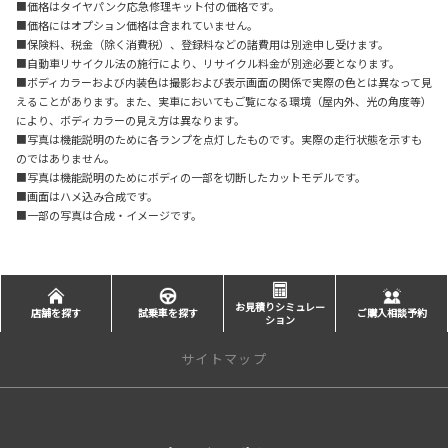
■価格はタイヤパンク応急修理キット付の価格です。
■価格にはオプション価格は含まれていません。
■保険料、税金（除く消費税）、登録料などの諸費用は別途申し受けます。
■自動車リサイクル法の施行により、リサイクル料金が別途必要となります。
■ボディカラーおよび内装色は撮影および表示画面の関係で実際の色とは異なって見
えることがあります。また、実車においてもご覧になる環境（屋内外、光の角度等）
により、ボディカラーの見え方は異なります。
■写真は機能説明のために各ランプを点灯したものです。実際の走行状態を示すも
のではありません。
■写真は機能説明のためにボディの一部を切断したカットモデルです。
■画面はハメ込み合成です。
■一部の写真は合成・イメージです。
お見積りシミュレー
店舗を探す
試乗車を探す
ご購入相談予約
ション
サイトマップ
新車を探す