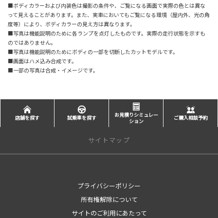
■ボディカラーおよび内装色は撮影の条件や、ご覧になる画面で実際の色とは異な
って見えることがあります。また、実車においてもご覧になる環境（屋内外、光の角
度等）により、ボディカラーの見え方は異なります。
■写真は機能説明のために各ランプを点灯したものです。実際の走行状態を示すも
のではありません。
■写真は機能説明のためにボディの一部を切断したカットモデルです。
■画面はハメ込み合成です。
■一部の写真は合成・イメージです。
お見積りシミュレー
店舗を探す
試乗車を探す
ご購入相談予約
ション
サイトマップ
新車を探す
プライバシーポリシー
カテゴリ一覧
所有権解除について
コンパクト
ミニバン
サイトのご利用にあたって