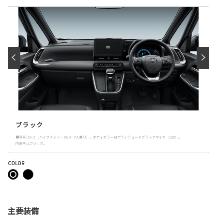
ブラック
■写真はS-Z（ハイブリッド・2WD・7人乗り）。ボディカラーはアティチュードブラックマイカ〈218〉。
内装色はブラック。
COLOR
主要装備