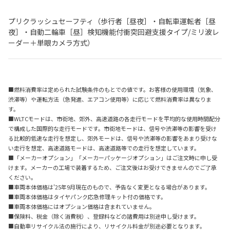
プリクラッシュセーフティ（歩行者［昼夜］・自転車運転者［昼
夜］・自動二輪車［昼］検知機能付衝突回避支援タイプ/ミリ波レ
ーダー＋単眼カメラ方式）
■燃料消費率は定められた試験条件のもとでの値です。お客様の使用環境（気象、
渋滞等）や運転方法（急発進、エアコン使用等）に応じて燃料消費率は異なりま
す。
■WLTCモードは、市街地、郊外、高速道路の各走行モードを平均的な使用時間配分
で構成した国際的な走行モードです。市街地モードは、信号や渋滞等の影響を受け
る比較的低速な走行を想定し、郊外モードは、信号や渋滞等の影響をあまり受けな
い走行を想定、高速道路モードは、高速道路等での走行を想定しています。
■「メーカーオプション」「メーカーパッケージオプション」はご注文時に申し受
けます。メーカーの工場で装着するため、ご注文後はお受けできませんのでご了承
ください。
■車両本体価格は'25年9月現在のもので、予告なく変更となる場合があります。
■車両本体価格はタイヤパンク応急修理キット付の価格です。
■車両本体価格にはオプション価格は含まれていません。
■保険料、税金（除く消費税）、登録料などの諸費用は別途申し受けます。
■自動車リサイクル法の施行により、リサイクル料金が別途必要となります。