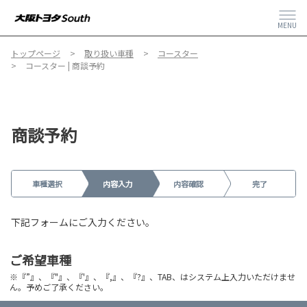
MENU
トップページ
取り扱い車種
コースター
コースター | 商談予約
商談予約
車種選択
内容入力
内容確認
完了
下記フォームにご入力ください。
ご希望車種
※『”』、『"』、『'』、『,』、『?』、TAB、はシステム上入力いただけませ
ん。予めご了承ください。