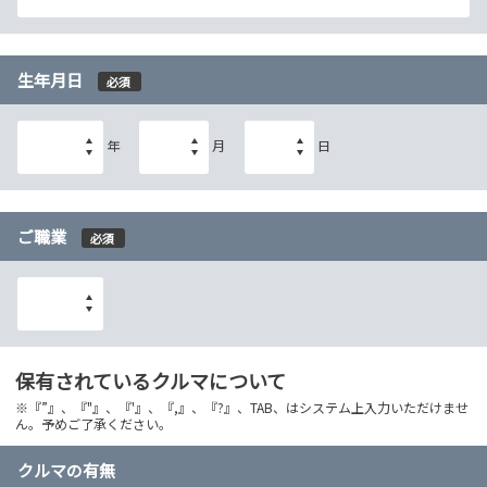
生年月日
必須
年
月
日
ご職業
必須
保有されているクルマについて
※『”』、『"』、『'』、『,』、『?』、TAB、はシステム上入力いただけませ
ん。予めご了承ください。
クルマの有無