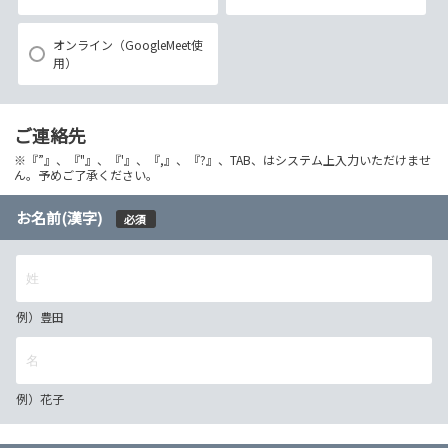
オンライン（GoogleMeet使
用）
ご連絡先
※『”』、『"』、『'』、『,』、『?』、TAB、はシステム上入力いただけませ
ん。予めご了承ください。
お名前(漢字)
必須
例）豊田
例）花子