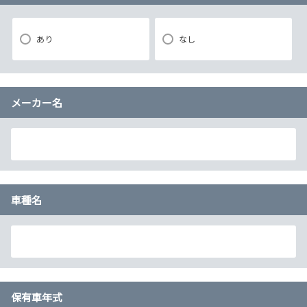
あり
なし
メーカー名
車種名
保有車年式