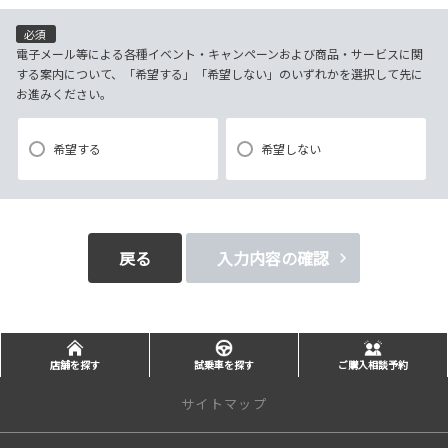
（電子メール、電話、郵送によるご連絡）
(4)当社で取り扱っている商品・サービスなどに関する営業上のご案内
必須
(5)商品の企画・開発あるいはお客様満足向上策などの検討のためのお客
電子メール等による各種イベント・キャンペーンおよび商品・サービスに関
する案内について、「希望する」「希望しない」のいずれかを選択して先に
様アンケート調査の実施
お進みください。
【3．推奨環境について】
希望する
希望しない
1.当社の推奨するインターネット環境にてお申込みをお願いします。推奨
以外の環境によって発生した情報の不備や
それに伴う連絡の不徹底については責任を負いかねますので、あらかじ
めご了承ください。
戻る
入力内容の確認
なお、不具合の生じたデータについてはお客様にお断り無く削除させて
いただく場合がございます。
※推奨環境についてはTOYOTAメーカーサイト「ご利用にあたって」を
参照ください。
店舗を探す
試乗車を探す
ご購入相談予約
サイトマップ
【4．規約について】