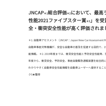
JNCAP
総合評価
において、最高
＊1
＊2
性能2021ファイブスター賞
」を受
＊3
全・衝突安全性能が高く評価されま
＊1. 自動車アセスメント（JNCAP：Japan New Car Assessm
自動車事故対策機構が、安全な自動車の普及を促進する目的で、1
能情報。 ＊2. 2019年度までは、衝突安全性能と予防安全性能等
年度から、衝突安全、予防安全、事故自動緊急通報装置を総合的に
わかりやすく自動車安全性能情報を自動車ユーザーへ提供することにな
ク5★獲得