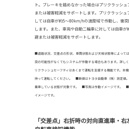
ト。ブレーキを踏めなかった場合はプリクラッシュ
または被害軽減をサポートします。プリクラッシュ
しては自車が約5〜80km/hの速度域で作動し、衝
します。また、車両や自動二輪車に対しては自車が約
避または被害軽減をサポートします。
■道路状況、交差点の形状、車両状態および天候状態等によって
突の可能性がなくてもシステムが作動する場合もあります。詳し
リクラッシュセーフティはあくまで運転を支援する機能です。本機
持って運転してください。 ■数値はトヨタ自動車（株）測定値
乗車している状態が対象です。 ■写真は作動イメージです。 
イメージです。
「交差点」右折時の対向直進車・右