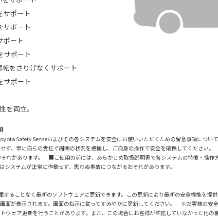
をサポート
をサポート
サポート
をサポート
運転をさりげなくサポート
をサポート
頼性を両立。
明
に際し、Toyota Safety Senseおよびその各システムを安全にお使いいただくための留意
信せず、常に自らの責任で周囲の状況を把握し、ご自身の操作で安全を確保してください。
おそれがあります。 ■ご使用の前には、あらかじめ取扱説明書で各システムの特徴・操作
はシステムが正常に作動せず、思わぬ事故につながるおそれがあります。
、販売店に入庫することなく最新のソフトウェアに更新できます。この更新により最新の安全機能を提
知画面が表示されます。画面の指示に従ってすみやかに更新してください。 ※お客様の安
フトウェア更新を行うことがあります。また、この場合にお客様が許諾していなかった他の