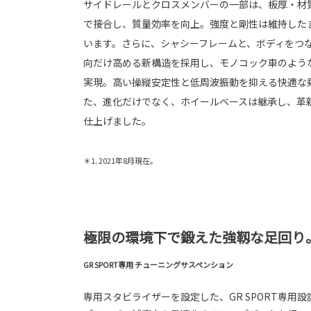
サイドレールとクロスメンバーの一部は、板厚・材
で接合し、質量効率を向上。強度と剛性は維持した
います。さらに、シャシーフレームと、ボディをつ
向だけ高める新構造を採用し、モノコック車のよう
実現。高い操縦安定性と低周波振動を抑える快適な
た、進化だけでなく、ホイールベースは継承し、革
仕上げました。
＊1. 2021年8月現在。
極限の環境下で鍛えた強靱な足回り
GR SPORT専用 チューニングサスペンション
専用スタビライザーを設定した、GR SPORT専