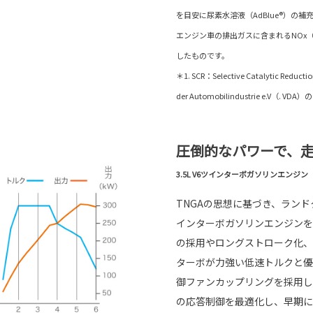
を目安に尿素水溶液（AdBlue®）の補
エンジン車の排出ガスに含まれるNOx
したものです。
＊1. SCR：Selective Catalytic Reduct
der Automobilindustrie e.V（. 
圧倒的なパワーで、
3.5L V6ツインターボガソリンエンジン（V
TNGAの思想に基づき、ランド
インターボガソリンエンジンを
の採用やロングストローク化、
ターボが力強い低速トルクと優
御ファンカップリングを採用し
の応答制御を最適化し、早期に