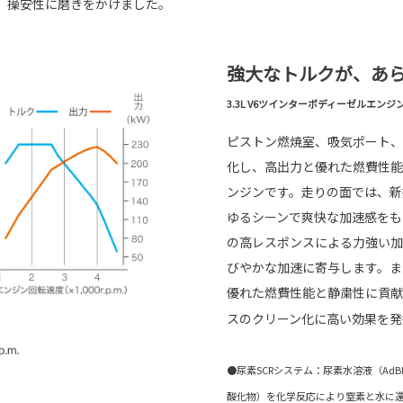
、操安性に磨きをかけました。
強大なトルクが、あ
3.3L V6ツインターボディーゼルエンジン（
ピストン燃焼室、吸気ポート、
化し、高出力と優れた燃費性能を
ンジンです。走りの面では、新
ゆるシーンで爽快な加速感をも
の高レスポンスによる力強い加
びやかな加速に寄与します。ま
優れた燃費性能と静粛性に貢献
スのクリーン化に高い効果を発
●尿素SCRシステム：尿素水溶液（AdB
酸化物）を化学反応により窒素と水に