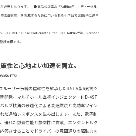
充が必要となります。 ● 高品位尿素水「AdBlue®」：ディーゼル
（窒素酸化物）を低減するために用いられる化学品でJIS規格に適合
ion ＊2. DPF：Diesel Particulate Filter ＊3. AdBlue®は、Verband
VDA）の登録商標です。
走破性と心地よい加速を両立。
35A-FTS）
クルーザー伝統の信頼性を継承した3.5L V型6気筒ツ
新開発。マルチホール直噴インジェクター付D-4ST
バルブ挟角の最適化による高速燃焼と高効率ツイン
れた過給レスポンスを生み出します。また、電子制
、優れた燃費性能と静粛性に貢献。エンジントルク
応答させることでドライバーの意図通りの駆動力を