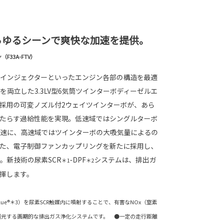
らゆるシーンで爽快な加速を提供。
F33A-FTV）
インジェクターといったエンジン各部の構造を最適
両立した3.3LV型6気筒ツインターボディーゼルエ
採用の可変ノズル付2ウェイツインターボが、あら
たらす過給性能を実現。低速域ではシングルターボ
速に、高速域ではツインターボの大吸気量によるの
た、電子制御ファンカップリングを新たに採用し、
。新技術の尿素SCR
-DPF
システムは、排出ガ
＊1
＊2
揮します。
lue®＊3）を尿素SCR触媒内に噴射することで、有害なNOx（窒素
還元する画期的な排出ガス浄化システムです。 ●一定の走行距離