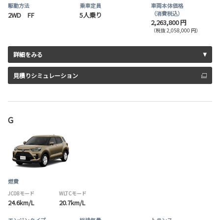
駆動方法
乗車定員
車両本体価格
（消費税込）
2WD FF
5人乗り
2,263,800 円
（税抜 2,058,000 円）
詳細をみる
見積りシミュレーション
G
燃費
JC08モード
WLTCモード
24.6km/L
20.7km/L
エンジンタイプ
総排気量
トランス