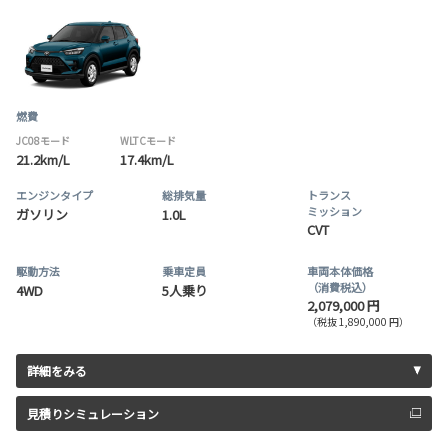
燃費
JC08モード
WLTCモード
21.2km/L
17.4km/L
エンジンタイプ
総排気量
トランス
ミッション
ガソリン
1.0L
CVT
駆動方法
乗車定員
車両本体価格
（消費税込）
4WD
5人乗り
2,079,000 円
（税抜 1,890,000 円）
詳細をみる
見積りシミュレーション