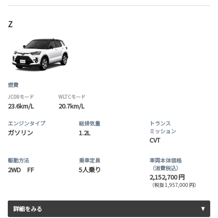
Z
燃費
JC08モード
WLTCモード
23.6km/L
20.7km/L
エンジンタイプ
総排気量
トランス
ミッション
ガソリン
1.2L
CVT
駆動方法
乗車定員
車両本体価格
（消費税込）
2WD FF
5人乗り
2,152,700 円
（税抜 1,957,000 円）
詳細をみる