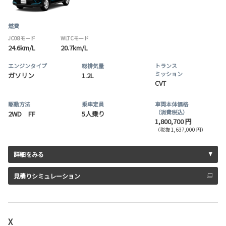
燃費
JC08モード
WLTCモード
24.6km/L
20.7km/L
エンジンタイプ
総排気量
トランス
ミッション
ガソリン
1.2L
CVT
駆動方法
乗車定員
車両本体価格
（消費税込）
2WD FF
5人乗り
1,800,700 円
（税抜 1,637,000 円）
詳細をみる
見積りシミュレーション
X