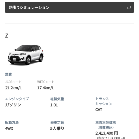
見積りシミュレーション
Z
燃費
JC08モード
WLTCモード
21.2km/L
17.4km/L
エンジンタイプ
総排気量
トランス
ミッション
ガソリン
1.0L
CVT
駆動方法
乗車定員
車両本体価格
（消費税込）
4WD
5人乗り
2,413,400 円
（税抜 2,194,000 円）