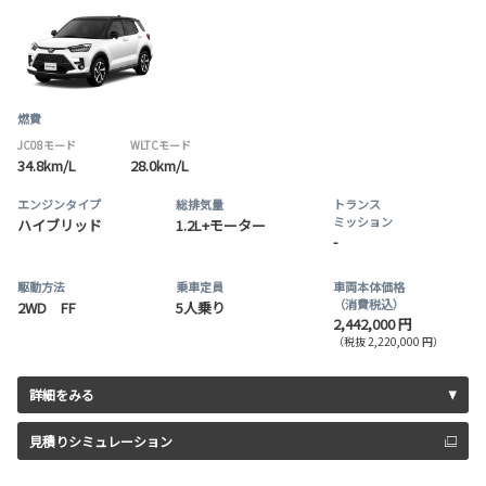
燃費
JC08モード
WLTCモード
34.8km/L
28.0km/L
エンジンタイプ
総排気量
トランス
ミッション
ハイブリッド
1.2L+モーター
-
駆動方法
乗車定員
車両本体価格
（消費税込）
2WD FF
5人乗り
2,442,000 円
（税抜 2,220,000 円）
詳細をみる
見積りシミュレーション