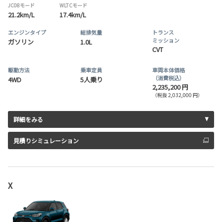
JC08モード
WLTCモード
21.2km/L
17.4km/L
エンジンタイプ
総排気量
トランス
ミッション
ガソリン
1.0L
CVT
駆動方法
乗車定員
車両本体価格
（消費税込）
4WD
5人乗り
2,235,200 円
（税抜 2,032,000 円）
詳細をみる
見積りシミュレーション
X