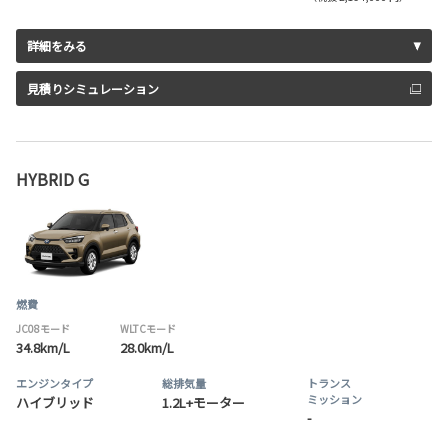
詳細をみる
見積りシミュレーション
HYBRID G
燃費
JC08モード
WLTCモード
34.8km/L
28.0km/L
エンジンタイプ
総排気量
トランス
ミッション
ハイブリッド
1.2L+モーター
-