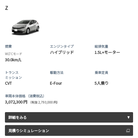
Z
燃費
エンジンタイプ
総排気量
ハイブリッド
1.5L+モーター
WLTCモード
30.0km/L
トランス
駆動方法
乗車定員
ミッション
CVT
E-Four
5人乗り
車両本体価格
（消費税込）
3,072,300 円
（税抜 2,793,000 円）
詳細をみる
見積りシミュレーション