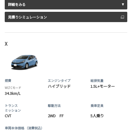
詳細をみる
見積りシミュレーション
X
燃費
エンジンタイプ
総排気量
ハイブリッド
1.5L+モーター
WLTCモード
34.3km/L
トランス
駆動方法
乗車定員
ミッション
CVT
2WD FF
5人乗り
車両本体価格
（消費税込）