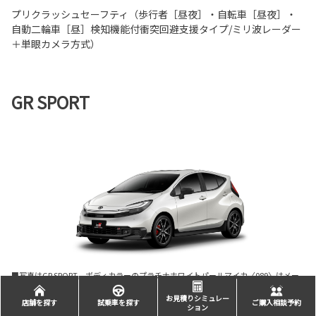
プリクラッシュセーフティ（歩行者［昼夜］・自転車［昼夜］・
自動二輪車［昼］検知機能付衝突回避支援タイプ/ミリ波レーダー
＋単眼カメラ方式）
GR SPORT
■写真はGR SPORT。ボディカラーのプラチナホワイトパールマイカ〈089〉はメー
カーオプション。
お見積りシミュレー
店舗を探す
試乗車を探す
ご購入相談予約
ション