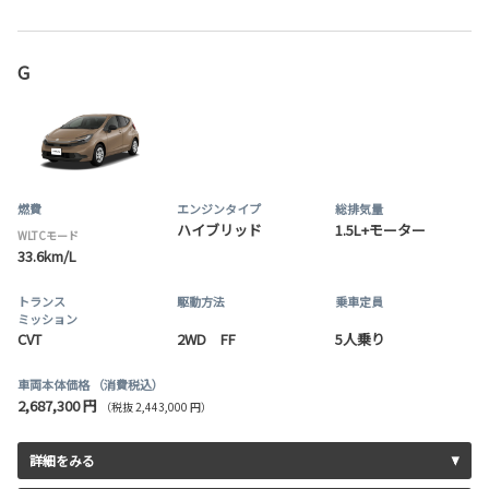
G
燃費
エンジンタイプ
総排気量
ハイブリッド
1.5L+モーター
WLTCモード
33.6km/L
トランス
駆動方法
乗車定員
ミッション
CVT
2WD FF
5人乗り
車両本体価格
（消費税込）
2,687,300 円
（税抜 2,443,000 円）
詳細をみる