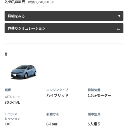
2,497,000 円
（税抜 2,270,000 円）
詳細をみる
見積りシミュレーション
X
燃費
エンジンタイプ
総排気量
ハイブリッド
1.5L+モーター
WLTCモード
30.0km/L
トランス
駆動方法
乗車定員
ミッション
CVT
E-Four
5人乗り