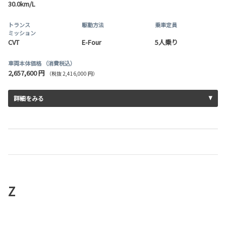
30.0km/L
トランス
駆動方法
乗車定員
ミッション
CVT
E-Four
5人乗り
車両本体価格
（消費税込）
2,657,600 円
（税抜 2,416,000 円）
詳細をみる
Z