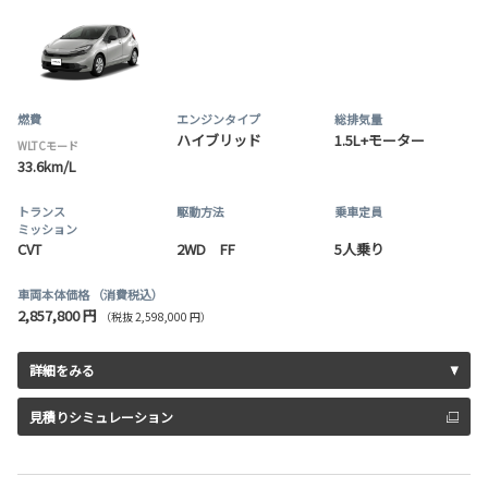
燃費
エンジンタイプ
総排気量
ハイブリッド
1.5L+モーター
WLTCモード
33.6km/L
トランス
駆動方法
乗車定員
ミッション
CVT
2WD FF
5人乗り
車両本体価格
（消費税込）
2,857,800 円
（税抜 2,598,000 円）
詳細をみる
見積りシミュレーション