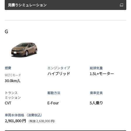
見積りシミュレーション
G
燃費
エンジンタイプ
総排気量
ハイブリッド
1.5L+モーター
WLTCモード
30.0km/L
トランス
駆動方法
乗車定員
ミッション
CVT
E-Four
5人乗り
車両本体価格
（消費税込）
2,901,800 円
（税抜 2,638,000 円）