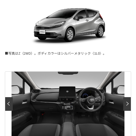
■写真はZ（2WD）。ボディカラーはシルバーメタリック〈1L0〉。