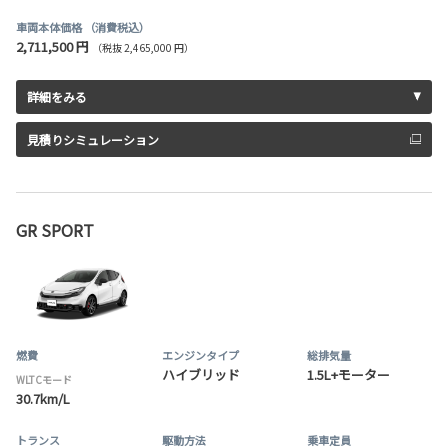
車両本体価格
（消費税込）
2,711,500 円
（税抜 2,465,000 円）
詳細をみる
見積りシミュレーション
GR SPORT
燃費
エンジンタイプ
総排気量
ハイブリッド
1.5L+モーター
WLTCモード
30.7km/L
トランス
駆動方法
乗車定員