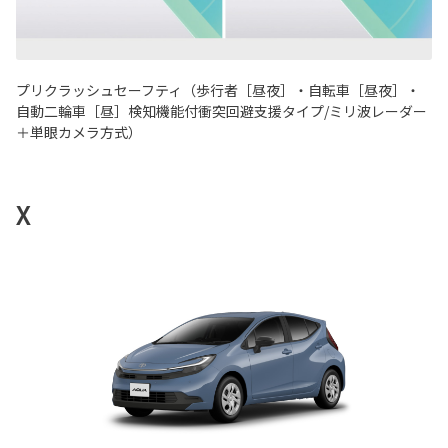
プリクラッシュセーフティ（歩行者［昼夜］・自転車［昼夜］・
自動二輪車［昼］検知機能付衝突回避支援タイプ/ミリ波レーダー
＋単眼カメラ方式）
X