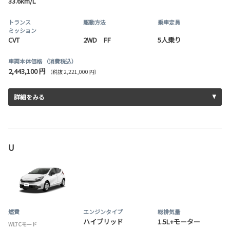
33.6km/L
トランス
駆動方法
乗車定員
ミッション
CVT
2WD FF
5人乗り
車両本体価格
（消費税込）
2,443,100 円
（税抜 2,221,000 円）
詳細をみる
U
燃費
エンジンタイプ
総排気量
ハイブリッド
1.5L+モーター
WLTCモード