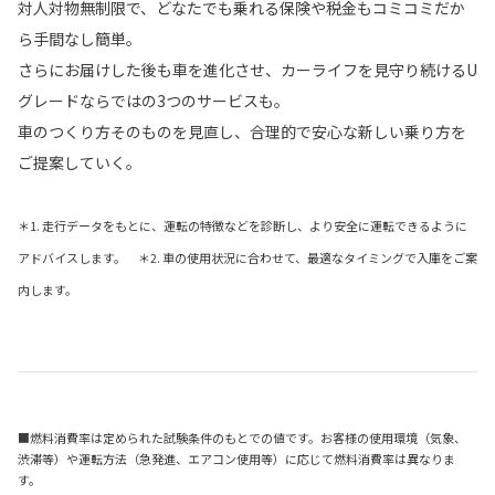
対人対物無制限で、どなたでも乗れる保険や税金もコミコミだか
ら手間なし簡単。
さらにお届けした後も車を進化させ、カーライフを見守り続けるU
グレードならではの3つのサービスも。
車のつくり方そのものを見直し、合理的で安心な新しい乗り方を
ご提案していく。
＊1. 走行データをもとに、運転の特徴などを診断し、より安全に運転できるように
アドバイスします。 ＊2. 車の使用状況に合わせて、最適なタイミングで入庫をご案
内します。
■燃料消費率は定められた試験条件のもとでの値です。お客様の使用環境（気象、
渋滞等）や運転方法（急発進、エアコン使用等）に応じて燃料消費率は異なりま
す。