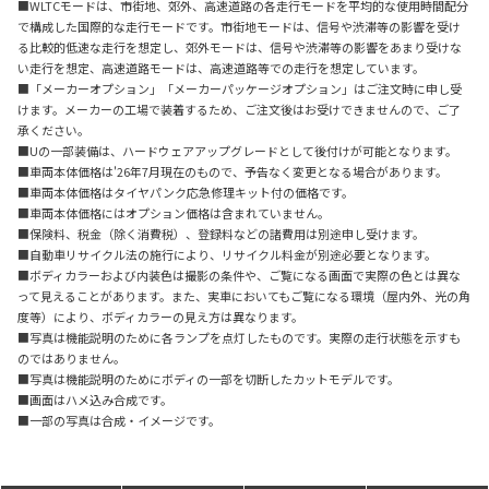
■WLTCモードは、市街地、郊外、高速道路の各走行モードを平均的な使用時間配分
で構成した国際的な走行モードです。市街地モードは、信号や渋滞等の影響を受け
る比較的低速な走行を想定し、郊外モードは、信号や渋滞等の影響をあまり受けな
い走行を想定、高速道路モードは、高速道路等での走行を想定しています。
■「メーカーオプション」「メーカーパッケージオプション」はご注文時に申し受
けます。メーカーの工場で装着するため、ご注文後はお受けできませんので、ご了
承ください。
■Uの一部装備は、ハードウェアアップグレードとして後付けが可能となります。
■車両本体価格は'26年7月現在のもので、予告なく変更となる場合があります。
■車両本体価格はタイヤパンク応急修理キット付の価格です。
■車両本体価格にはオプション価格は含まれていません。
■保険料、税金（除く消費税）、登録料などの諸費用は別途申し受けます。
■自動車リサイクル法の施行により、リサイクル料金が別途必要となります。
■ボディカラーおよび内装色は撮影の条件や、ご覧になる画面で実際の色とは異な
って見えることがあります。また、実車においてもご覧になる環境（屋内外、光の角
度等）により、ボディカラーの見え方は異なります。
■写真は機能説明のために各ランプを点灯したものです。実際の走行状態を示すも
のではありません。
■写真は機能説明のためにボディの一部を切断したカットモデルです。
■画面はハメ込み合成です。
■一部の写真は合成・イメージです。