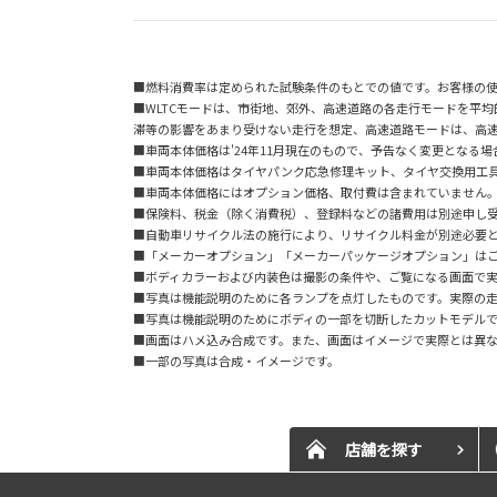
■燃料消費率は定められた試験条件のもとでの値です。お客様の
■WLTCモードは、市街地、郊外、高速道路の各走行モードを平
滞等の影響をあまり受けない走行を想定、高速道路モードは、高
■車両本体価格は'24年11月現在のもので、予告なく変更となる
■車両本体価格はタイヤパンク応急修理キット、タイヤ交換用工
■車両本体価格にはオプション価格、取付費は含まれていません
■保険料、税金（除く消費税）、登録料などの諸費用は別途申し
■自動車リサイクル法の施行により、リサイクル料金が別途必要
■「メーカーオプション」「メーカーパッケージオプション」は
■ボディカラーおよび内装色は撮影の条件や、ご覧になる画面で
■写真は機能説明のために各ランプを点灯したものです。実際の
■写真は機能説明のためにボディの一部を切断したカットモデル
■画面はハメ込み合成です。また、画面はイメージで実際とは異
■一部の写真は合成・イメージです。
店舗を探す