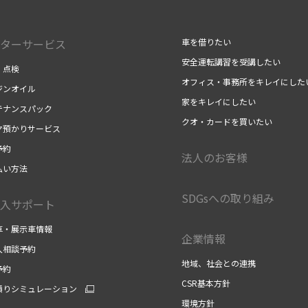
ターサービス
車を借りたい
安全運転講習を受講したい
・点検
オフィス・事務所をキレイにした
ジンオイル
家をキレイにしたい
テナンスパック
クオ・カードを買いたい
ヤ預かりサービス
予約
法人のお客様
払い方法
SDGsへの取り組み
入サポート
車・展示車情報
企業情報
入相談予約
地域、社会との連携
予約
CSR基本方針
積りシミュレーション
環境方針