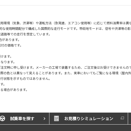
使用環境（気象、渋滞等）や運転方法（急発進、エアコン使用等）に応じて燃料消費率は異
均的な使用時間配分で構成した国際的な走行モードです。市街地モードは、信号や渋滞等の
速道路等での走行を想定しています。
場合があります。
具付の価格です。
。
受けます。
となります。
ご注文時に申し受けます。メーカーの工場で装着するため、ご注文後はお受けできませんの
実際の色とは異なって見えることがあります。また、実車においてもご覧になる環境（屋内
走行状態を示すものではありません。
です。
なる場合があります。
試乗車を探す
お見積りシミュレーション