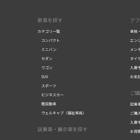
新車を探す
アフ
カテゴリ一覧
車検
コンパクト
エン
ミニバン
メン
セダン
タイ
ワゴン
入庫
SUV
お支
スポーツ
ご購
ビジネスカー
軽自動車
試乗
ウェルキャブ（福祉車両）
ご購
入庫
試乗車・展示車を探す
お見